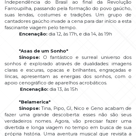
Independência do Brasil ao final da Revolução
Farroupilha, passando pela formação do povo gaúcho,
suas lendas, costumes e tradições. Um grupo de
cantadores gaúcho invade a cena para dar início a esta
fascinante viagem pelo tempo.
Encenação:
dia 12, às 17h, e dia 14, às 19h
"Asas de um Sonho"
Sinopse:
O fantástico e surreal universo dos
sonhos é explorado através de dualidades: imagens
claras e escuras, opacas e brilhantes, engraçadas e
líricas, apresentam as energias dos sonhos, com o
apoio cenográfico de aparelhos acrobáticos.
Encenação:
dia 13, às 15h
"Belamerica"
Sinopse:
Tina, Pipo, GI, Nico e Geno acabam de
fazer uma grande descoberta: esses não são seus
verdadeiros nomes. Agora, vão precisar fazer uma
divertida e longa viagem no tempo em busca de sua
própria história. Uma aventura musical que revisita a