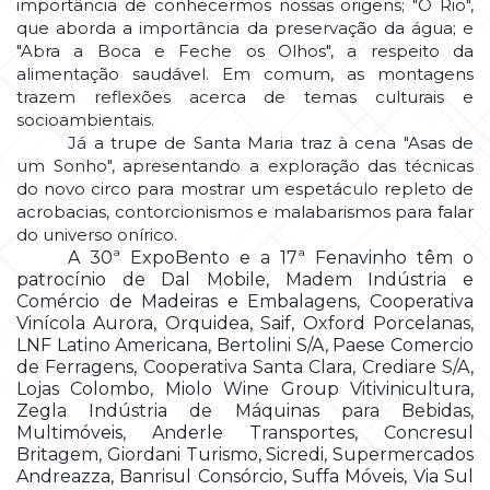
importância de conhecermos nossas origens; "O Rio",
que aborda a importância da preservação da água; e
"Abra a Boca e Feche os Olhos", a respeito da
alimentação saudável. Em comum, as montagens
trazem reflexões acerca de temas culturais e
socioambientais.
Já a trupe de Santa Maria traz à cena "Asas de
um Sonho", apresentando a exploração das técnicas
do novo circo para mostrar um espetáculo repleto de
acrobacias, contorcionismos e malabarismos para falar
do universo onírico.
A 30ª ExpoBento e a 17ª Fenavinho têm o
patrocínio de Dal Mobile, Madem Indústria e
Comércio de Madeiras e Embalagens, Cooperativa
Vinícola Aurora, Orquidea, Saif, Oxford Porcelanas,
LNF Latino Americana, Bertolini S/A, Paese Comercio
de Ferragens, Cooperativa Santa Clara, Crediare S/A,
Lojas Colombo, Miolo Wine Group Vitivinicultura,
Zegla Indústria de Máquinas para Bebidas,
Multimóveis, Anderle Transportes, Concresul
Britagem, Giordani Turismo, Sicredi, Supermercados
Andreazza, Banrisul Consórcio, Suffa Móveis, Via Sul