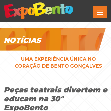
NOTÍCIAS
UMA EXPERIÊNCIA ÚNICA NO
CORAÇÃO DE BENTO GONÇALVES
Peças teatrais divertem e
educam na 30ª
ExpoBento