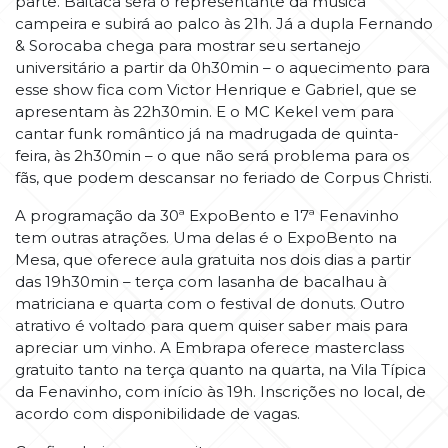
parte. Baitaca será o representante da música
campeira e subirá ao palco às 21h. Já a dupla Fernando
& Sorocaba chega para mostrar seu sertanejo
universitário a partir da 0h30min – o aquecimento para
esse show fica com Victor Henrique e Gabriel, que se
apresentam às 22h30min. E o MC Kekel vem para
cantar funk romântico já na madrugada de quinta-
feira, às 2h30min – o que não será problema para os
fãs, que podem descansar no feriado de Corpus Christi.
A programação da 30ª ExpoBento e 17ª Fenavinho
tem outras atrações. Uma delas é o ExpoBento na
Mesa, que oferece aula gratuita nos dois dias a partir
das 19h30min – terça com lasanha de bacalhau à
matriciana e quarta com o festival de donuts. Outro
atrativo é voltado para quem quiser saber mais para
apreciar um vinho. A Embrapa oferece masterclass
gratuito tanto na terça quanto na quarta, na Vila Típica
da Fenavinho, com início às 19h. Inscrições no local, de
acordo com disponibilidade de vagas.