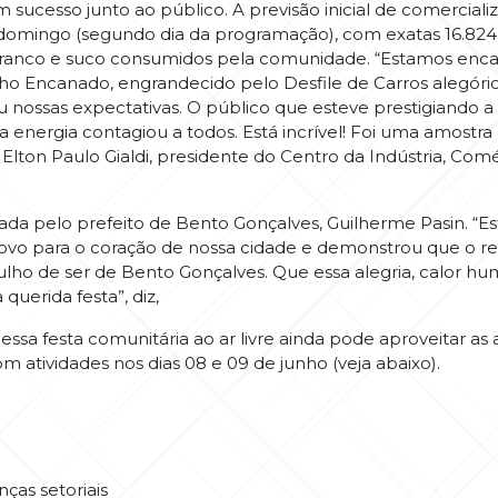
m sucesso junto ao público. A previsão inicial de comercializ
o domingo (segundo dia da programação), com exatas 16.824
ho branco e suco consumidos pela comunidade. “Estamos enc
o Encanado, engrandecido pelo Desfile de Carros alegórico
 nossas expectativas. O público que esteve prestigiando a
a energia contagiou a todos. Está incrível! Foi uma amost
 Elton Paulo Gialdi, presidente do Centro da Indústria, Comé
hada pelo prefeito de Bento Gonçalves, Guilherme Pasin. “E
povo para o coração de nossa cidade e demonstrou que o r
ho de ser de Bento Gonçalves. Que essa alegria, calor hu
querida festa”, diz,
essa festa comunitária ao ar livre ainda pode aproveitar as
atividades nos dias 08 e 09 de junho (veja abaixo).
nças setoriais