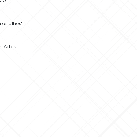
ado
 os olhos'
s Artes