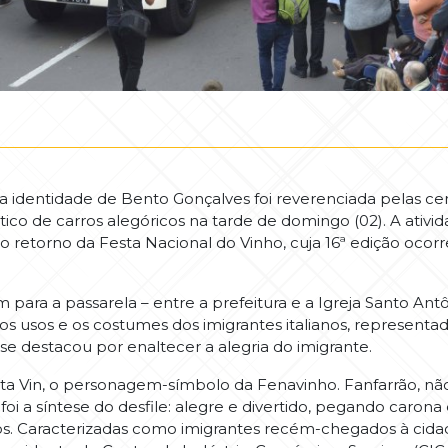
a identidade de Bento Gonçalves foi reverenciada pelas ce
co de carros alegóricos na tarde de domingo (02). A ativi
 retorno da Festa Nacional do Vinho, cuja 16ª edição ocorr
m para a passarela – entre a prefeitura e a Igreja Santo An
 os usos e os costumes dos imigrantes italianos, representa
se destacou por enaltecer a alegria do imigrante.
asta Vin, o personagem-símbolo da Fenavinho. Fanfarrão, 
oi a síntese do desfile: alegre e divertido, pegando caro
os. Caracterizadas como imigrantes recém-chegados à cida