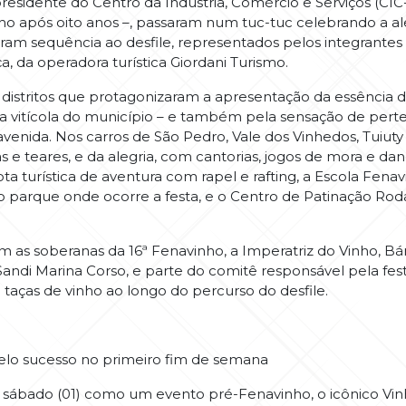
presidente do Centro da Indústria, Comércio e Serviços (CIC-
nho após oito anos –, passaram num tuc-tuc celebrando a ale
am sequência ao desfile, representados pelos integrantes d
, da operadora turística Giordani Turismo.
os distritos que protagonizaram a apresentação da essência
ça vitícola do município – e também pela sensação de per
avenida. Nos carros de São Pedro, Vale dos Vinhedos, Tuiuty
s e teares, e da alegria, com cantorias, jogos de mora e da
rota turística de aventura com rapel e rafting, a Escola Fe
o parque onde ocorre a festa, e o Centro de Patinação Roda
am as soberanas da 16ª Fenavinho, a Imperatriz do Vinho, Bá
Sandi Marina Corso, e parte do comitê responsável pela fe
 taças de vinho ao longo do percurso do desfile.
lo sucesso no primeiro fim de semana
 sábado (01) como um evento pré-Fenavinho, o icônico Vi