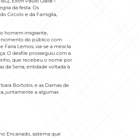
BG), Elton Paulo Gialdi –
gria da festa. Os
o Circolo e da Famiglia,
 do homem imigrante,
tencimento do público com
 e Faria Lemos, via-se a mescla
nça. O desfile prosseguiu com a
navinho, que recebeu o nome por
s da Serra, entidade voltada à
rbara Bortolini, e as Damas de
sta, juntamente a algumas
nho Encanado, sistema que