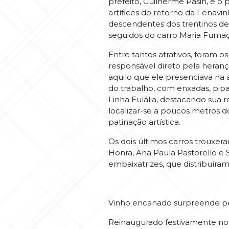
prefeito, Guilherme Pasin, e o 
artífices do retorno da Fenavi
descendentes dos trentinos der
seguidos do carro Maria Fumaça
Entre tantos atrativos, foram 
responsável direto pela heran
aquilo que ele presenciava na 
do trabalho, com enxadas, pipa
Linha Eulália, destacando sua 
localizar-se a poucos metros d
patinação artística.
Os dois últimos carros trouxer
Honra, Ana Paula Pastorello e 
embaixatrizes, que distribuíram
Vinho encanado surpreende pe
Reinaugurado festivamente no