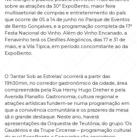
sobre as atrações da 30ª ExpoBento, maior feira
multissetorial de compras e entretenimento do país
que ocorre de 05 a 14 de junho no Parque de Eventos
de Bento Gonçalves, e a programação completa da 17ª
Festa Nacional do Vinho. Além do Vinho Encanado, a
Fenavinho terá os Desfiles Alegóricos, dias 17 e 31 de
maio, e a Vila Típica, em período concomitante ao da
ExpoBento.
O ‘Jantar Sob as Estrelas’ ocorrerá a partir das
19h30min, no corredor gastronômico da cidade, área
compreendida pela Rua Herny Hugo Dreher e pela
Avenida Planalto. Gastronomia, cultura regional e
atrações artísticas fundem-se numa programação em
que a convivência comunitária e os prazeres da mesa
sã o grande destaque. Neste ano, haverá
apresentações da Orquestra de Teutônia, do grupo ’Os
Gaudérios e da Trupe Circense – programação cultural
da qual ExpoBento e Fenavinho são apoiadoras.