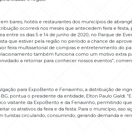
s em bares, hotéis e restaurantes dos municípios de abran
istribuição ocorrerá nos meses que antecedem feira e fest
ea entre os dias 5 e 14 de junho de 2020, no Parque de Ev
ista que estiver pela região no período a chance de aprov
or feira multissetorial de compras e entretenimento do pa
relacionamento também funciona como um motivo extra par
 convidado a retornar para conhecer nossos eventos”, coment
gação para ExpoBento e Fenavinho, a distribuição de ingre
BG, pontua o presidente da entidade, Elton Paulo Gialdi.
blico visitante da ExpoBento e da Fenavinho, permitindo qu
r os atrativos da feira e da festa. Para o município, isso si
turistas circulando, consumindo, gerando demanda e ren