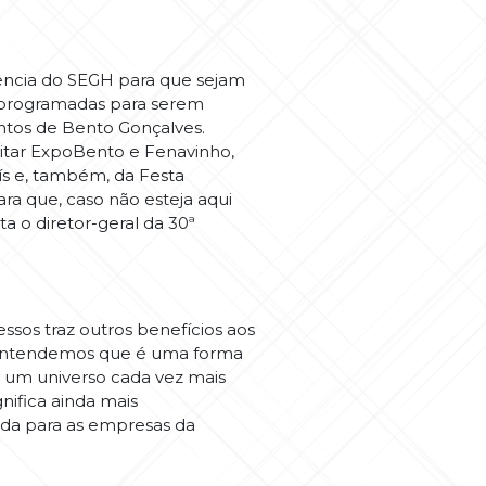
gência do SEGH para que sejam
a, programadas para serem
entos de Bento Gonçalves.
eitar ExpoBento e Fenavinho,
ís e, também, da Festa
a que, caso não esteja aqui
a o diretor-geral da 30ª
ssos traz outros benefícios aos
 “Entendemos que é uma forma
e um universo cada vez mais
gnifica ainda mais
da para as empresas da