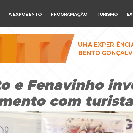
A EXPOBENTO
PROGRAMAÇÃO
TURISMO
EX
UMA EXPERIÊNCI
BENTO GONÇALV
o e Fenavinho in
amento com turista