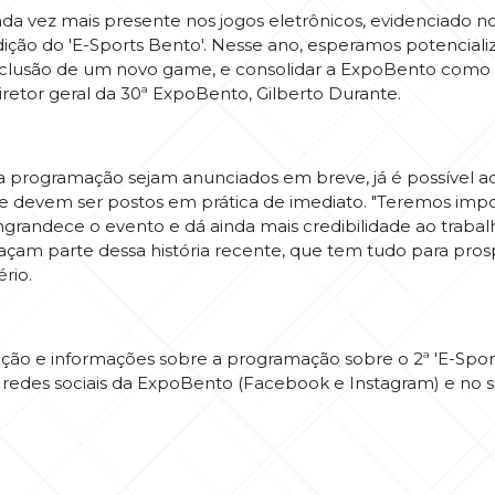
ez mais presente nos jogos eletrônicos, evidenciado n
ção do 'E-Sports Bento'. Nesse ano, esperamos potencializ
nclusão de um novo game, e consolidar a ExpoBento como 
iretor geral da 30ª ExpoBento, Gilberto Durante.
ramação sejam anunciados em breve, já é possível adia
ue devem ser postos em prática de imediato. "Teremos imp
ngrandece o evento e dá ainda mais credibilidade ao trabal
açam parte dessa história recente, que tem tudo para pros
rio.
o e informações sobre a programação sobre o 2ª 'E-Sport
redes sociais da ExpoBento (Facebook e Instagram) e no 