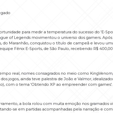
egado
nidade para medir a temperatura do sucesso do 'E-Sports
ue of Legends movimentou o universo dos gamers. Após d
us, do Maranhão, conquistou o título de campeã e levou um
quipe Fênix E-Sports, de São Paulo, recebendo R$ 400,00
mpo real, nomes consagrados no meio como KingVenom, n
dos jogos, ainda teve palestra de João e Valmor, idealizad
ento), com o tema 'Obtendo XP ao empreender com games'.
erramento, a bola rolou com muita emoção nos gramados vi
tando-se em partidas acompanhadas pela narração e com