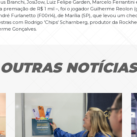
cius Branchi, JosiJow, Luiz Felipe Garden, Marcelo Ferranti
premiação de R$ 1 mil –, foi o jogador Guilherme Reolon (gu
é Furlanetto (F00rl4), de Marília (SP), que levou um cheq
ras com Rodrigo 'Chips' Scharnberg, produtor da Rockhea
herme Gonçalves.
OUTRAS NOTÍCIA