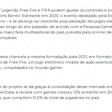
nds, Free Fire e FIFA podem ajustar os controles e prep
ports Bento'. Estreante em 2020, o evento idealizado pela
o – e se alicerça na crescente popularização dos jogos el
 longo do ano passado, de acordo com a Pesquisa Game Br
 maior feira multissetorial do país, prevista para ocorrer d
onçalves.
a chancela a mesma formatação para 2021, em formato v
s de Free Fire, um jogo eletrônico mobile de ação-aventura 
A, consolidados no mundo gamer.
 projeto se dá graças à consolidação desse mercado em
rData, a receita com games cresceu 12% somente em 202
, que compõem 51,5% do total de jogadores no país.