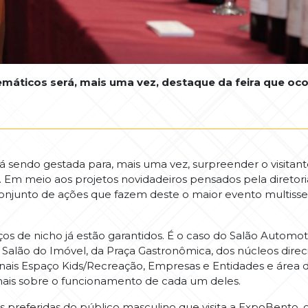
áticos será, mais uma vez, destaque da feira que oc
 sendo gestada para, mais uma vez, surpreender o visitante
 Em meio aos projetos novidadeiros pensados pela diretoria
conjunto de ações que fazem deste o maior evento multisse
os de nicho já estão garantidos. É o caso do Salão Automoti
 do Salão do Imóvel, da Praça Gastronômica, dos núcleos dir
ionais Espaço Kids/Recreação, Empresas e Entidades e área 
ais sobre o funcionamento de cada um deles.
s preferidas do público masculino que visita a ExpoBento,