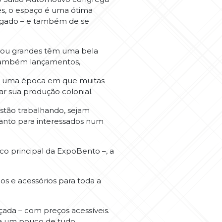
ões, o espaço é uma ótima
regado – e também de se
es ou grandes têm uma bela
e também lançamentos,
. Em uma época em que muitas
ar sua produção colonial.
estão trabalhando, sejam
anto para interessados num
co principal da ExpoBento –, a
s e acessórios para toda a
çada – com preços acessíveis.
ra um pouco de tudo.