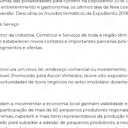
lgumas das possibilidades para conferir na ExpoBento 2018
, entretenimento e gastronomia, os últimos dias da feira co
diversão. Descubra os mundos temáticos da ExpoBento 201
e Serviço
or da Indústria, Comércio e Serviços de toda a região têm
 e estabelecer novos contatos e importantes parcerias pós-f
egmentos e ofertas.
m procura um novo lar, endereço comercial ou investimento
el. Promovido pela Ascon Vinhedos, reúne oito expositore
ortunidades de bons negócios no setor imobiliário durante 
dam a movimentar a economia local ganham visibilidade e
participação de mais de 60 pequenos produtores regionais
chimias, capeletti e mais itens representativos da produção 
o para subsidiar a adesão de pequenos produtores, a inicia