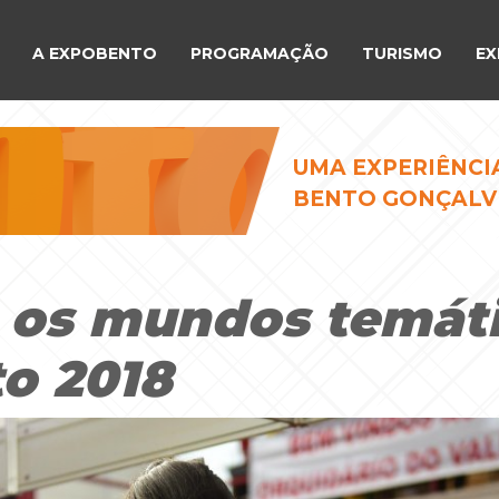
A EXPOBENTO
PROGRAMAÇÃO
TURISMO
EX
UMA EXPERIÊNCI
BENTO GONÇALV
 os mundos temáti
o 2018