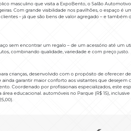
blico masculino que visita a ExpoBento, o Salão Automotiv
eiras. Com grande visibilidade nos pavilhões, o espaço é 
clientes – já que são bens de valor agregado – e também 
aço sem encontrar um regalo – de um acessório até um util
utos, combinando qualidade, variedade e com preço justo.
ara crianças, desenvolvido com o propósito de oferecer d
e ainda garantir maior conforto aos visitantes que deseje
evento. Coordenado por profissionais especializados, este 
a área educacional. automóveis no Parque (R$ 15), inclusi
5,00).