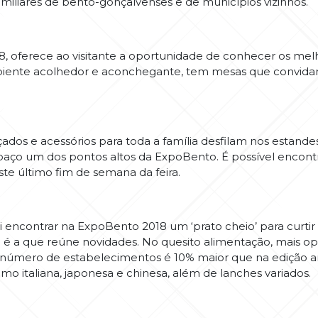
familiares de bento-gonçalvenses e de municípios vizinhos.
8, oferece ao visitante a oportunidade de conhecer os mel
Ambiente acolhedor e aconchegante, tem mesas que convid
çados e acessórios para toda a família desfilam nos estande
aço um dos pontos altos da ExpoBento. É possível encontr
e último fim de semana da feira.
ncontrar na ExpoBento 2018 um ‘prato cheio’ para curtir
 é a que reúne novidades. No quesito alimentação, mais op
 o número de estabelecimentos é 10% maior que na edição a
mo italiana, japonesa e chinesa, além de lanches variados.