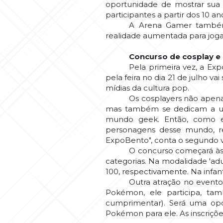
oportunidade de mostrar sua 
participantes a partir dos 10 
A Arena Gamer também 
realidade aumentada para jogar
Concurso de cosplay e
Pela primeira vez, a E
pela feira no dia 21 de julho 
mídias da cultura pop.
Os cosplayers não apenas
mas também se dedicam a uma
mundo geek. Então, como es
personagens desse mundo, re
ExpoBento", conta o segundo v
O concurso começará às 
categorias. Na modalidade 'adu
100, respectivamente. Na infan
Outra atração no event
Pokémon, ele participa, t
cumprimentar). Será uma opor
Pokémon para ele. As inscrições 