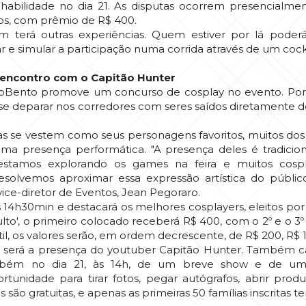
habilidade no dia 21. As disputas ocorrem presencialmen
anos, com prêmio de R$ 400.
terá outras experiências. Quem estiver por lá poder
 e simular a participação numa corrida através de um cock
 encontro com o Capitão Hunter
xpoBento promove um concurso de cosplay no evento. Port
vai se deparar nos corredores com seres saídos diretamente
 se vestem como seus personagens favoritos, muitos dos qu
 presença performática. "A presença deles é tradicion
tamos explorando os games na feira e muitos cospl
solvemos aproximar essa expressão artística do públ
ice-diretor de Eventos, Jean Pegoraro.
14h30min e destacará os melhores cosplayers, eleitos por 
lto', o primeiro colocado receberá R$ 400, com o 2º e o 
til, os valores serão, em ordem decrescente, de R$ 200, R$ 
o será a presença do youtuber Capitão Hunter. Também ca
ambém no dia 21, às 14h, de um breve show e de um
tunidade para tirar fotos, pegar autógrafos, abrir prod
são gratuitas, e apenas as primeiras 50 famílias inscritas ter