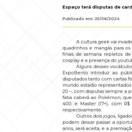
Espaço terá disputas de car
Publicado em: 25/06/2024
A cultura geek vai invad
quadrinhos e mangás para os c
finais de semana repletos de
cosplay e a presença do youtub
Alguns desses vocábulos
ExpoBento introduz ao públi
disputados tanto com cartas fí
mundo estarão representados na
20 –, com disputas sempre a pa
fatia caberá ao Pokémon, que p
400; e Master (17+), com R$
respectivamente.
Outros dois jogos, ligad
podem deixar passar a oportu
anos, será aceita, e a premiaç