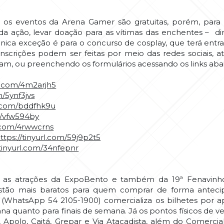
s os eventos da Arena Gamer são gratuitas, porém, para pa
a da ação, levar doação para as vítimas das enchentes –
di
única exceção é para o concurso de cosplay, que terá entra
inscrições podem ser feitas por meio das redes sociais, a
am, ou preenchendo os formulários acessando os links abai
rl.com/4m2arjh5
m/5ynf3jvs
rl.com/bddfhk9u
om/vfw594by
l.com/4rwwcrns
ttps://tinyurl.com/59j9p2t5
/tinyurl.com/34nfepnr
tir as atrações da ExpoBento e também da 19ª Fenavi
estão mais baratos para quem comprar de forma antecipa
hatsApp 54 2105-1900) comercializa os bilhetes por ap
ana quanto para finais de semana. Já os pontos físicos de v
polo, Caitá, Grepar e Via Atacadista, além do Comercial 