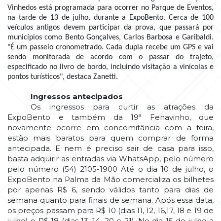
Vinhedos está programada para ocorrer no Parque de Eventos,
na tarde de 13 de julho, durante a ExpoBento. Cerca de 100
veículos antigos devem participar da prova, que passará por
municípios como Bento Gonçalves, Carlos Barbosa e Garibaldi.
"É um passeio cronometrado. Cada dupla recebe um GPS e vai
sendo monitorada de acordo com o passar do trajeto,
especificado no livro de bordo, incluindo visitação a vinícolas e
pontos turísticos", destaca Zanetti.
Ingressos antecipados
Os ingressos para curtir as atrações da
ExpoBento e também da 19ª Fenavinho, que
novamente ocorre em concomitância com a feira,
estão mais baratos para quem comprar de forma
antecipada. E nem é preciso sair de casa para isso,
basta adquirir as entradas via WhatsApp, pelo número
pelo número (54) 2105-1900 Até o dia 10 de julho, o
ExpoBento na Palma da Mão comercializa os bilhetes
por apenas R$ 6, sendo válidos tanto para dias de
semana quanto para finais de semana. Após essa data,
os preços passam para R$ 10 (dias 11, 12, 16,17, 18 e 19 de
julho) e R$ 18 (dias 13, 14, 20 e 21). No dia 15 de julho a