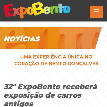
NOTÍCIAS
UMA EXPERIÊNCIA ÚNICA NO
CORAÇÃO DE BENTO GONÇALVES
32ª ExpoBento receberá
exposição de carros
antigos