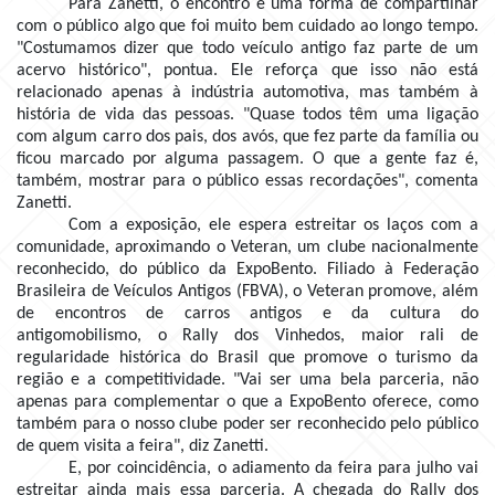
Para Zanetti, o encontro é uma forma de compartilhar
com o público algo que foi muito bem cuidado ao longo tempo.
"Costumamos dizer que todo veículo antigo faz parte de um
acervo histórico", pontua. Ele reforça que isso não está
relacionado apenas à indústria automotiva, mas também à
história de vida das pessoas. "Quase todos têm uma ligação
com algum carro dos pais, dos avós, que fez parte da família ou
ficou marcado por alguma passagem. O que a gente faz é,
também, mostrar para o público essas recordações", comenta
Zanetti.
Com a exposição, ele espera estreitar os laços com a
comunidade, aproximando o Veteran, um clube nacionalmente
reconhecido, do público da ExpoBento. Filiado à Federação
Brasileira de Veículos Antigos (FBVA), o Veteran promove, além
de encontros de carros antigos e da cultura do
antigomobilismo, o Rally dos Vinhedos, maior rali de
regularidade histórica do Brasil que promove o turismo da
região e a competitividade. "Vai ser uma bela parceria, não
apenas para complementar o que a ExpoBento oferece, como
também para o nosso clube poder ser reconhecido pelo público
de quem visita a feira", diz Zanetti.
E, por coincidência, o adiamento da feira para julho vai
estreitar ainda mais essa parceria. A chegada do Rally dos