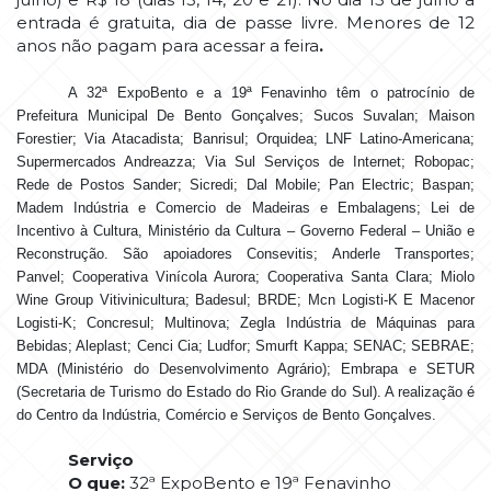
entrada é gratuita, dia de passe livre. Menores de 12
anos não pagam para acessar a feira
.
A 32ª ExpoBento e a 19ª Fenavinho têm o patrocínio de
Prefeitura Municipal De Bento Gonçalves; Sucos Suvalan; Maison
Forestier; Via Atacadista; Banrisul; Orquidea; LNF Latino-Americana;
Supermercados Andreazza; Via Sul Serviços de Internet; Robopac;
Rede de Postos Sander; Sicredi; Dal Mobile; Pan Electric; Baspan;
Madem Indústria e Comercio de Madeiras e Embalagens; Lei de
Incentivo à Cultura, Ministério da Cultura – Governo Federal – União e
Reconstrução. São apoiadores Consevitis; Anderle Transportes;
Panvel; Cooperativa Vinícola Aurora; Cooperativa Santa Clara; Miolo
Wine Group Vitivinicultura; Badesul; BRDE; Mcn Logisti-K E Macenor
Logisti-K; Concresul; Multinova; Zegla Indústria de Máquinas para
Bebidas; Aleplast; Cenci Cia; Ludfor; Smurft Kappa; SENAC; SEBRAE;
MDA (Ministério do Desenvolvimento Agrário); Embrapa e SETUR
(Secretaria de Turismo do Estado do Rio Grande do Sul). A realização é
do Centro da Indústria, Comércio e Serviços de Bento Gonçalves.
Serviço
O que:
32ª ExpoBento e 19ª Fenavinho