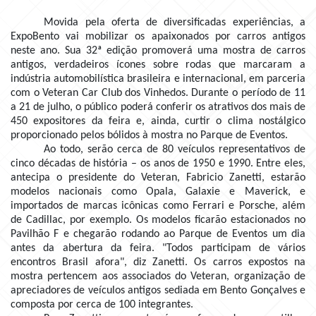
Movida pela oferta de diversificadas experiências, a
ExpoBento vai mobilizar os apaixonados por carros antigos
neste ano. Sua 32ª edição promoverá uma mostra de carros
antigos, verdadeiros ícones sobre rodas que marcaram a
indústria automobilística brasileira e internacional, em parceria
com o Veteran Car Club dos Vinhedos. Durante o período de 11
a 21 de julho, o público poderá conferir os atrativos dos mais de
450 expositores da feira e, ainda, curtir o clima nostálgico
proporcionado pelos bólidos à mostra no Parque de Eventos.
Ao todo, serão cerca de 80 veículos representativos de
cinco décadas de história – os anos de 1950 e 1990. Entre eles,
antecipa o presidente do Veteran, Fabricio Zanetti, estarão
modelos nacionais como Opala, Galaxie e Maverick, e
importados de marcas icônicas como Ferrari e Porsche, além
de Cadillac, por exemplo. Os modelos ficarão estacionados no
Pavilhão F e chegarão rodando ao Parque de Eventos um dia
antes da abertura da feira. "Todos participam de vários
encontros Brasil afora", diz Zanetti. Os carros expostos na
mostra pertencem aos associados do Veteran, organização de
apreciadores de veículos antigos sediada em Bento Gonçalves e
composta por cerca de 100 integrantes.